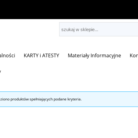
alności
KARTY i ATESTY
Materiały Informacyjne
Kon
y
eziono produktów spełniających podane kryteria.