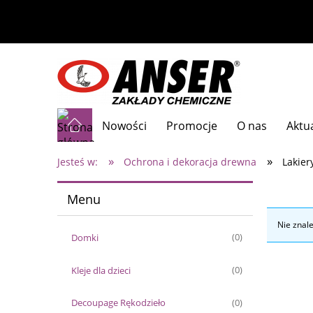
Nowości
Promocje
O nas
Aktu
»
»
Jesteś w:
Ochrona i dekoracja drewna
Lakier
Menu
Nie znal
Domki
(0)
Kleje dla dzieci
(0)
Decoupage Rękodzieło
(0)