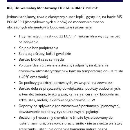
Klej Uniwersalny Montażowy TUR Glue BIAŁY 290 ml:
Jednoskładnikowy, trwale elastyczny super lepki i gęsty klej na bazie MS
POLIMERU (modyfikowanych silanów) do mocowania mocno
obciążonych elementów w budownictwie i przemyśle
Trzyma natychmiast - do 22 kG/cm² maksymalna wytrzymałość
na zerwanie
Klejenie bez podpierania
Zastępuje śruby, kołki i gwoździe
Bardzo krótki czas schnięcia
Po utwardzeniu trwale elastyczny i odporny na działanie
czynników atmosferycznych (w tym: na temperaturę od - 20°C do
+ 40°C oraz wodę)
Do podłoży gładkich i porowatych, wewnątrz i na zewnątrz
Bardzo dobrze przyczepny do większości podłoży budowlanych,
w tym do: betonu, tynku, gipsu, kamienia, ceramiki budowlanej,
szkła, stali, metali, lakierowanego drewna, PCW
Odporny na spływanie (do zastosowań poziomych i pionowych),
powstawanie pęcherzy, rys skurczowych i pęknięć
Bezwonny i neutralny chemicznie (może być stosowany do
luster, marmuru, piaskowca oraz granitu - nie uszkadza warstwy
srebrzanki luster i nie odbarwia kamienia naturalnego)