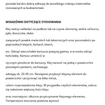
posiada bardzo dobrą adhezję do wszelkiego rodzaju materiałów
stosowanych w budownictwie
WSKAZÓWKI DOTYCZĄCE STOSOWANIA
Klej należy nakładać na podłoże lub na czyste elementy, wolne od kurzu,
pyłu, tłuszczów, słabo
związanych powłok malarskich lub lakierniczych oraz pozostałości po
poprzednich klejach, farbach, kitach,
etc. Odciąć wierzchołek kartusza powyżej gwintu, a w nosku odciąć
końcówkę. Kartusz umieścić w
ręcznym pistolecie do kartuszy. Klej nanosić na jedną z powierzchni
pionowymi paskami, zachowując
odstępy ok. 20-30 cm. Następnie przyłożyć klejony element do
powierzchni i przycisnąć na kilka minut,
celem rozprowadzenia kleju. W przypadku ciężkich elementów, zaleca
się nałożenie większej ilości kleju
oraz mocniejsze i dłuższe przytrzymanie klejonego elementu.
Temperatura otoczenia powinna wynosić