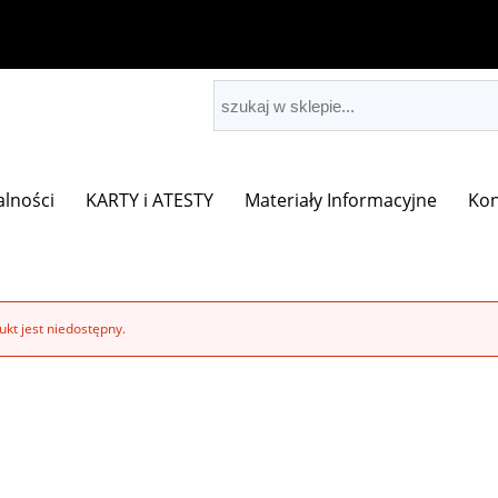
alności
KARTY i ATESTY
Materiały Informacyjne
Kon
kt jest niedostępny.