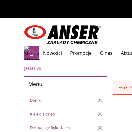
Nowości
Promocje
O nas
Aktu
Jesteś w:
Menu
Ten produ
Domki
(0)
Kleje dla dzieci
(0)
Decoupage Rękodzieło
(0)